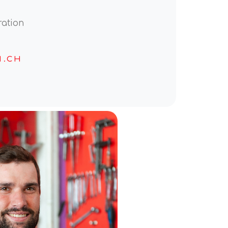
ration
N.CH