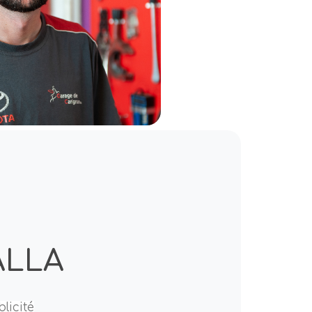
ALLA
licité