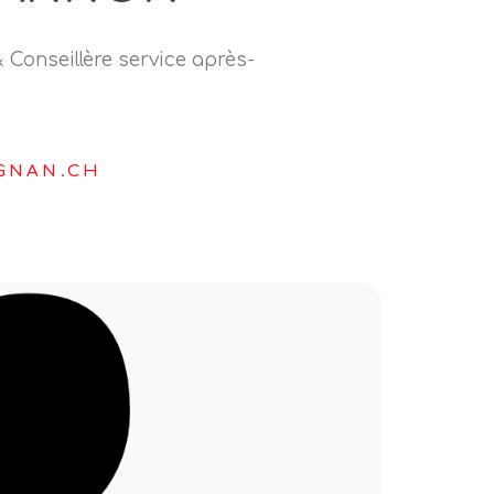
 Conseillère service après-
GNAN.CH