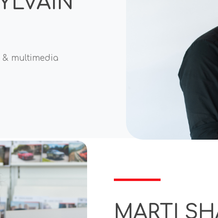
YLVAIN
e & multimedia
MARTI S