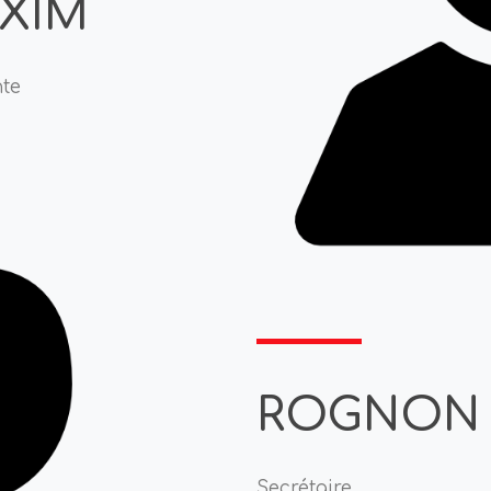
XIM
nte
ROGNON 
Secrétaire